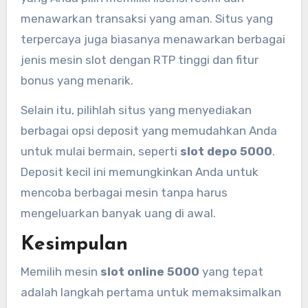
menawarkan transaksi yang aman. Situs yang
terpercaya juga biasanya menawarkan berbagai
jenis mesin slot dengan RTP tinggi dan fitur
bonus yang menarik.
Selain itu, pilihlah situs yang menyediakan
berbagai opsi deposit yang memudahkan Anda
untuk mulai bermain, seperti
slot depo 5000
.
Deposit kecil ini memungkinkan Anda untuk
mencoba berbagai mesin tanpa harus
mengeluarkan banyak uang di awal.
Kesimpulan
Memilih mesin
slot online 5000
yang tepat
adalah langkah pertama untuk memaksimalkan