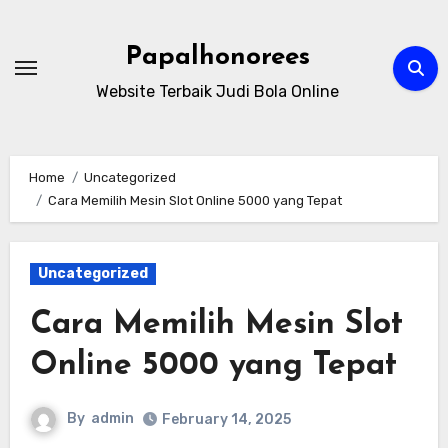
Skip
to
Papalhonorees
content
Website Terbaik Judi Bola Online
Home
Uncategorized
Cara Memilih Mesin Slot Online 5000 yang Tepat
Uncategorized
Cara Memilih Mesin Slot
Online 5000 yang Tepat
By
admin
February 14, 2025