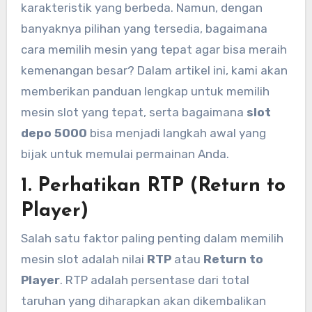
karakteristik yang berbeda. Namun, dengan
banyaknya pilihan yang tersedia, bagaimana
cara memilih mesin yang tepat agar bisa meraih
kemenangan besar? Dalam artikel ini, kami akan
memberikan panduan lengkap untuk memilih
mesin slot yang tepat, serta bagaimana
slot
depo 5000
bisa menjadi langkah awal yang
bijak untuk memulai permainan Anda.
1.
Perhatikan RTP (Return to
Player)
Salah satu faktor paling penting dalam memilih
mesin slot adalah nilai
RTP
atau
Return to
Player
. RTP adalah persentase dari total
taruhan yang diharapkan akan dikembalikan