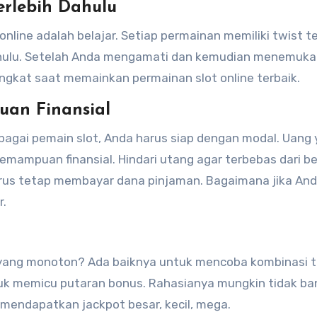
rlebih Dahulu
nline adalah belajar. Setiap permainan memiliki twist te
dahulu. Setelah Anda mengamati dan kemudian menemuka
ngkat saat memainkan permainan slot online terbaik.
an Finansial
bagai pemain slot, Anda harus siap dengan modal. Uang
kemampuan finansial. Hindari utang agar terbebas dari b
rus tetap membayar dana pinjaman. Bagaimana jika An
r.
 yang monoton? Ada baiknya untuk mencoba kombinasi 
tuk memicu putaran bonus. Rahasianya mungkin tidak ba
mendapatkan jackpot besar, kecil, mega.