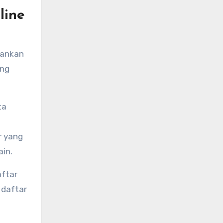
line
rankan
ang
ta
r yang
ain.
aftar
 daftar