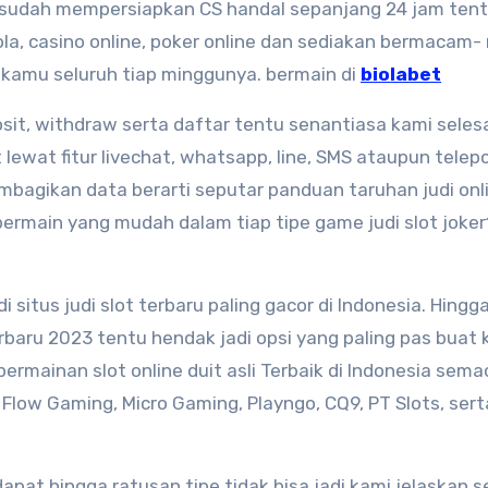
sia sudah mempersiapkan CS handal sepanjang 24 jam ten
ola, casino online, poker online dan sediakan bermacam
h kamu seluruh tiap minggunya. bermain di
biolabet
eposit, withdraw serta daftar tentu senantiasa kami seles
it lewat fitur livechat, whatsapp, line, SMS ataupun telep
mbagikan data berarti seputar panduan taruhan judi onl
main yang mudah dalam tiap tipe game judi slot joker
 situs judi slot terbaru paling gacor di Indonesia. Hingg
erbaru 2023 tentu hendak jadi opsi yang paling pas buat
ermainan slot online duit asli Terbaik di Indonesia sem
Flow Gaming, Micro Gaming, Playngo, CQ9, PT Slots, sert
pat hingga ratusan tipe tidak bisa jadi kami jelaskan s