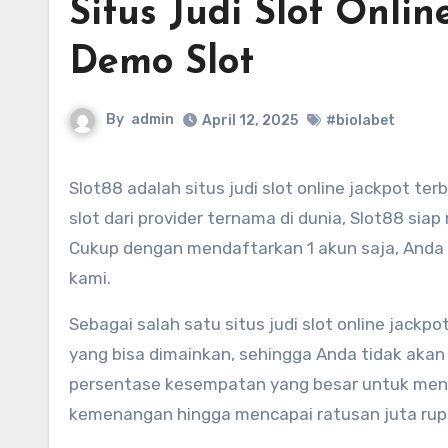
Situs Judi Slot Onli
Demo Slot
By
admin
April 12, 2025
#biolabet
Slot88 adalah situs judi slot online jackpot terbesar yang menyediakan demo slot. Menyediakan ragam game
slot dari provider ternama di dunia, Slot88 s
Cukup dengan mendaftarkan 1 akun saja, Anda 
kami.
Sebagai salah satu situs judi slot online jack
yang bisa dimainkan, sehingga Anda tidak ak
persentase kesempatan yang besar untuk menda
kemenangan hingga mencapai ratusan juta rup