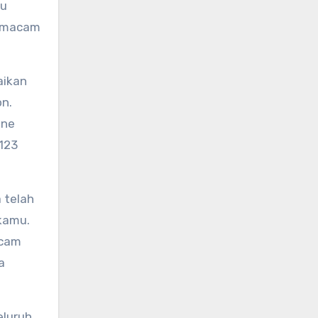
tu
- macam
aikan
on.
ine
123
a telah
 kamu.
acam
a
eluruh,