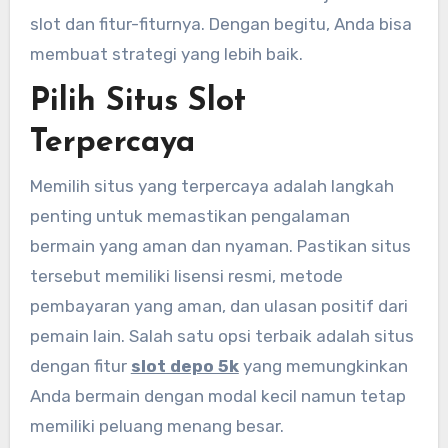
slot dan fitur-fiturnya. Dengan begitu, Anda bisa
membuat strategi yang lebih baik.
Pilih Situs Slot
Terpercaya
Memilih situs yang terpercaya adalah langkah
penting untuk memastikan pengalaman
bermain yang aman dan nyaman. Pastikan situs
tersebut memiliki lisensi resmi, metode
pembayaran yang aman, dan ulasan positif dari
pemain lain. Salah satu opsi terbaik adalah situs
dengan fitur
slot depo 5k
yang memungkinkan
Anda bermain dengan modal kecil namun tetap
memiliki peluang menang besar.