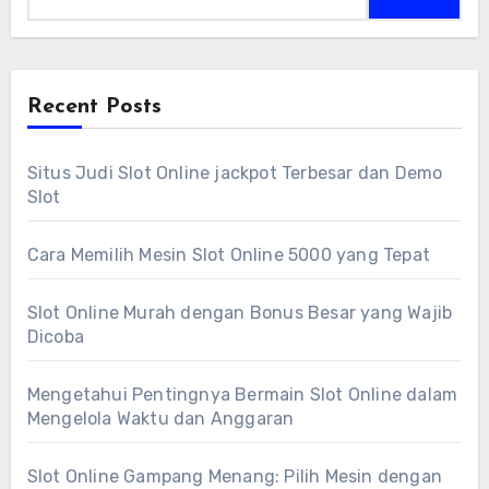
Recent Posts
Situs Judi Slot Online jackpot Terbesar dan Demo
Slot
Cara Memilih Mesin Slot Online 5000 yang Tepat
Slot Online Murah dengan Bonus Besar yang Wajib
Dicoba
Mengetahui Pentingnya Bermain Slot Online dalam
Mengelola Waktu dan Anggaran
Slot Online Gampang Menang: Pilih Mesin dengan