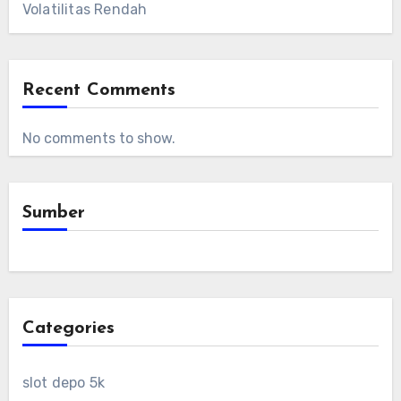
Volatilitas Rendah
Recent Comments
No comments to show.
Sumber
Categories
slot depo 5k