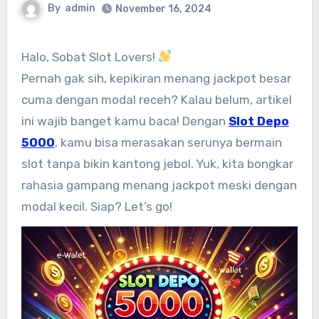
By
admin
November 16, 2024
Halo, Sobat Slot Lovers!
Pernah gak sih, kepikiran menang jackpot besar
cuma dengan modal receh? Kalau belum, artikel
ini wajib banget kamu baca! Dengan
Slot Depo
5000
, kamu bisa merasakan serunya bermain
slot tanpa bikin kantong jebol. Yuk, kita bongkar
rahasia gampang menang jackpot meski dengan
modal kecil. Siap? Let’s go!