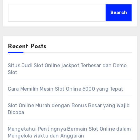
Search
Recent Posts
Situs Judi Slot Online jackpot Terbesar dan Demo
Slot
Cara Memilih Mesin Slot Online 5000 yang Tepat
Slot Online Murah dengan Bonus Besar yang Wajib
Dicoba
Mengetahui Pentingnya Bermain Slot Online dalam
Mengelola Waktu dan Anggaran