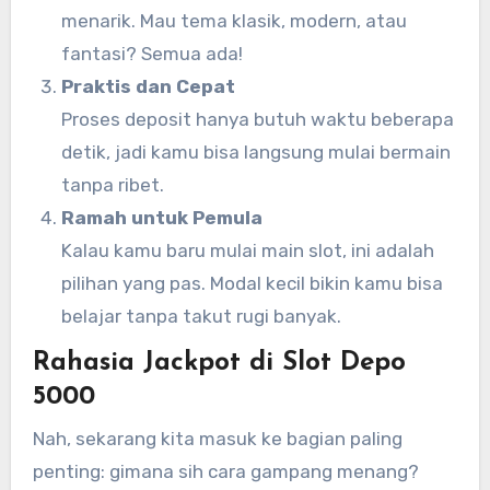
menarik. Mau tema klasik, modern, atau
fantasi? Semua ada!
Praktis dan Cepat
Proses deposit hanya butuh waktu beberapa
detik, jadi kamu bisa langsung mulai bermain
tanpa ribet.
Ramah untuk Pemula
Kalau kamu baru mulai main slot, ini adalah
pilihan yang pas. Modal kecil bikin kamu bisa
belajar tanpa takut rugi banyak.
Rahasia Jackpot di Slot Depo
5000
Nah, sekarang kita masuk ke bagian paling
penting: gimana sih cara gampang menang?