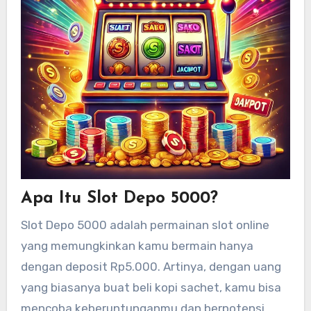
Apa Itu Slot Depo 5000?
Slot Depo 5000 adalah permainan slot online
yang memungkinkan kamu bermain hanya
dengan deposit Rp5.000. Artinya, dengan uang
yang biasanya buat beli kopi sachet, kamu bisa
mencoba keberuntunganmu dan berpotensi