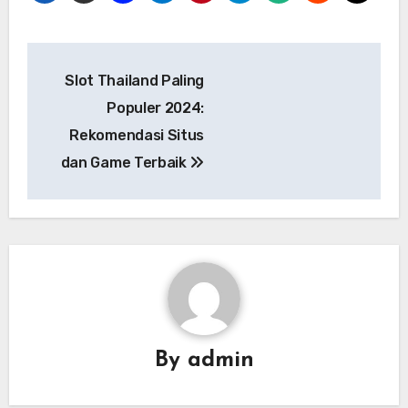
Post
Slot Thailand Paling
navigation
Populer 2024:
Rekomendasi Situs
dan Game Terbaik
By
admin